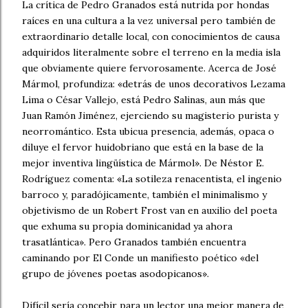
La crítica de Pedro Granados está nutrida por hondas
raíces en una cultura a la vez universal pero también de
extraordinario detalle local, con conocimientos de causa
adquiridos literalmente sobre el terreno en la media isla
que obviamente quiere fervorosamente. Acerca de José
Mármol, profundiza: «detrás de unos decorativos Lezama
Lima o César Vallejo, está Pedro Salinas, aun más que
Juan Ramón Jiménez, ejerciendo su magisterio purista y
neorromántico. Esta ubicua presencia, además, opaca o
diluye el fervor huidobriano que está en la base de la
mejor inventiva lingüística de Mármol». De Néstor E.
Rodríguez comenta: «La sotileza renacentista, el ingenio
barroco y, paradójicamente, también el minimalismo y
objetivismo de un Robert Frost van en auxilio del poeta
que exhuma su propia dominicanidad ya ahora
trasatlántica». Pero Granados también encuentra
caminando por El Conde un manifiesto poético «del
grupo de jóvenes poetas asodopicanos».
Difícil sería concebir para un lector una mejor manera de